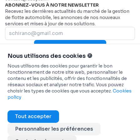
ABONNEZ-VOUS À NOTRE NEWSLETTER
Recevez les dernières actualités du marché de la gestion
de flotte automobile, les annonces de nos nouveaux
services et mises à jour de nos solutions.
Rejoignez-nous maintenant
Nous utilisons des cookies 🍪
PLAN DU SITE
Page d'accueil
AIDE
Nous utilisons des cookies pour garantir le bon
Secteurs
Nous contacter
SECTEURS
fonctionnement de notre site web, personnaliser le
contenu et les publicités, offrir des fonctionnalités de
Pourquoi Dadycar
Service et maintenance
FONCTIONNALITÉS
réseaux sociaux et analyser notre trafic. Vous pouvez
Tarification
Santé et services d’urgence
Tableau de bord personnalisé
SOLUTIONS
choisir les types de cookies que vous acceptez.
Cookies
Flottes commerciales
Suivi télématique en temps réel
Géolocalisation et suivi de flotte
INTÉGRATIONS
policy
BTP
Maintenance prédictive et automatisée
Autopartage en entreprise
Véhicules connectés - OEM
INFO
Transport de passagers
Rapports personnalisés et analytiques
Transition énergétique
ANTAI - Gestion des contraventions
Conditions générales
Tout accepter
Transport Frigorifique
Automatisation des flux de travail
Dadycar Garages
Cartes carburant
Cookies policy
Services de Coursier
Gestion des dépenses opérationnelles
Partenaires de maintenance
Copyright © 2025 Dadycar Solutions Tous droits
Personnaliser les préférences
Transport et logistique
Gestion des sinistres et des amendes
réservés
Découvrir tout
Optimisation des véhicules électriques