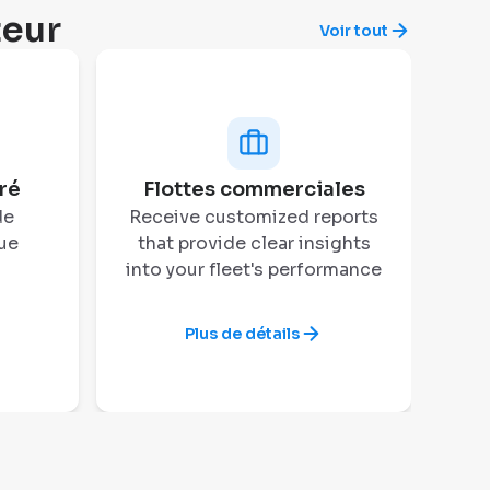
teur
Voir tout
ré
Flottes commerciales
S
de
Receive customized reports
que
that provide clear insights
into your fleet's performance
fac
de 
Plus de détails