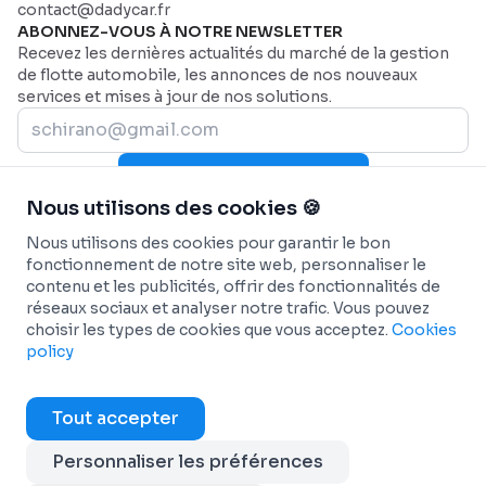
contact@dadycar.fr
ABONNEZ-VOUS À NOTRE NEWSLETTER
Recevez les dernières actualités du marché de la gestion
de flotte automobile, les annonces de nos nouveaux
services et mises à jour de nos solutions.
Rejoignez-nous maintenant
Nous utilisons des cookies 🍪
PLAN DU SITE
Page d'accueil
AIDE
Nous utilisons des cookies pour garantir le bon
Secteurs
Nous contacter
SECTEURS
fonctionnement de notre site web, personnaliser le
contenu et les publicités, offrir des fonctionnalités de
Pourquoi Dadycar
Service et maintenance
FONCTIONNALITÉS
réseaux sociaux et analyser notre trafic. Vous pouvez
Tarification
Santé et services d’urgence
Tableau de bord personnalisé
SOLUTIONS
choisir les types de cookies que vous acceptez.
Cookies
Flottes commerciales
Suivi télématique en temps réel
Géolocalisation et suivi de flotte
INTÉGRATIONS
policy
BTP
Maintenance prédictive et automatisée
Autopartage en entreprise
Véhicules connectés - OEM
INFO
Transport de passagers
Rapports personnalisés et analytiques
Transition énergétique
ANTAI - Gestion des contraventions
Conditions générales
Tout accepter
Transport Frigorifique
Automatisation des flux de travail
Dadycar Garages
Cartes carburant
Cookies policy
Services de Coursier
Gestion des dépenses opérationnelles
Partenaires de maintenance
Personnaliser les préférences
Copyright © 2025 Dadycar Solutions Tous droits
Transport et logistique
Gestion des sinistres et des amendes
réservés