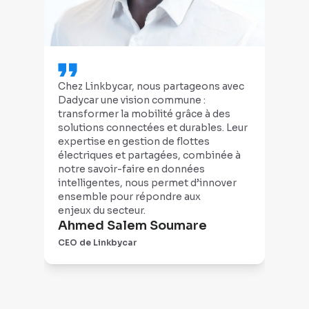
Chez Linkbycar, nous partageons avec
Nou
Dadycar une vision commune :
flot
transformer la mobilité grâce à des
Asc
solutions connectées et durables. Leur
mai
expertise en gestion de flottes
pla
électriques et partagées, combinée à
beso
notre savoir-faire en données
des
intelligentes, nous permet d’innover
inté
ensemble pour répondre aux
(no
enjeux du secteur.
qui 
Ahmed Salem Soumare
pro
Pa
l'éq
CEO de Linkbycar
CEO
réac
rég