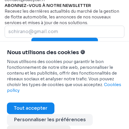
ABONNEZ-VOUS À NOTRE NEWSLETTER
Recevez les dernières actualités du marché de la gestion
de flotte automobile, les annonces de nos nouveaux
services et mises à jour de nos solutions.
Rejoignez-nous maintenant
Nous utilisons des cookies 🍪
PLAN DU SITE
Page d'accueil
AIDE
Nous utilisons des cookies pour garantir le bon
Secteurs
Nous contacter
SECTEURS
fonctionnement de notre site web, personnaliser le
contenu et les publicités, offrir des fonctionnalités de
Pourquoi Dadycar
Service et maintenance
FONCTIONNALITÉS
réseaux sociaux et analyser notre trafic. Vous pouvez
Tarification
Santé et services d’urgence
Tableau de bord personnalisé
SOLUTIONS
choisir les types de cookies que vous acceptez.
Cookies
Flottes commerciales
Suivi télématique en temps réel
Géolocalisation et suivi de flotte
INTÉGRATIONS
policy
BTP
Maintenance prédictive et automatisée
Autopartage en entreprise
Véhicules connectés - OEM
INFO
Transport de passagers
Rapports personnalisés et analytiques
Transition énergétique
ANTAI - Gestion des contraventions
Conditions générales
Tout accepter
Transport Frigorifique
Automatisation des flux de travail
Dadycar Garages
Cartes carburant
Cookies policy
Services de Coursier
Gestion des dépenses opérationnelles
Partenaires de maintenance
Copyright © 2025 Dadycar Solutions Tous droits
Personnaliser les préférences
Transport et logistique
Gestion des sinistres et des amendes
réservés
Découvrir tout
Optimisation des véhicules électriques