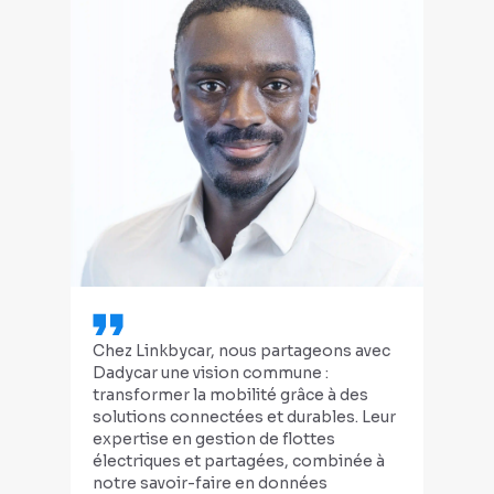
Chez Linkbycar, nous partageons avec
Nou
Dadycar une vision commune :
flot
transformer la mobilité grâce à des
Asc
solutions connectées et durables. Leur
mai
expertise en gestion de flottes
pla
électriques et partagées, combinée à
beso
notre savoir-faire en données
des