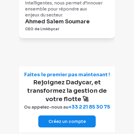
intelligentes, nous permet d’innover
inté
ensemble pour répondre aux
(no
enjeux du secteur.
qui 
Ahmed Salem Soumare
pro
Pa
l'éq
CEO de Linkbycar
CEO
réac
rég
Faites le premier pas maintenant !
Rejoignez Dadycar, et
transformez la gestion de
votre flotte 🚀
+33 2 21 85 30 75
Ou appelez-nous au
Créez un compte