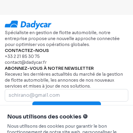
Spécialiste en gestion de flotte automobile, notre
entreprise propose une nouvelle approche connectée
pour optimiser vos opérations globales.
CONTACTEZ-NOUS
+33 2 21 85 30 75
contact@dadycar.fr
ABONNEZ-VOUS À NOTRE NEWSLETTER
Recevez les dernières actualités du marché de la gestion
de flotte automobile, les annonces de nos nouveaux
services et mises à jour de nos solutions.
Rejoignez-nous maintenant
Nous utilisons des cookies 🍪
PLAN DU SITE
Page d'accueil
AIDE
Nous utilisons des cookies pour garantir le bon
Secteurs
Nous contacter
SECTEURS
fonctionnement de notre site web, personnaliser le