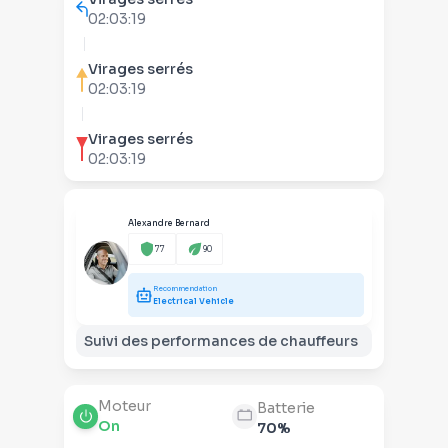
02:03:19
Virages serrés
02:03:19
Virages serrés
02:03:19
Alexandre Bernard
77
90
Recommendation
Electrical Vehicle
Suivi des performances de chauffeurs
Moteur
Batterie
On
70%