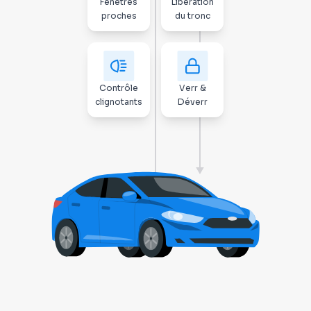
Fenêtres
Libération
proches
du tronc
Contrôle
Verr &
clignotants
Déverr