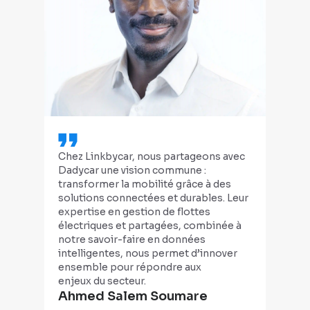
Chez Linkbycar, nous partageons avec
Nou
Dadycar une vision commune :
flot
transformer la mobilité grâce à des
Asc
solutions connectées et durables. Leur
mai
expertise en gestion de flottes
pla
électriques et partagées, combinée à
beso
notre savoir-faire en données
des
intelligentes, nous permet d’innover
inté
ensemble pour répondre aux
(no
enjeux du secteur.
qui 
Ahmed Salem Soumare
pro
Pa
l'éq