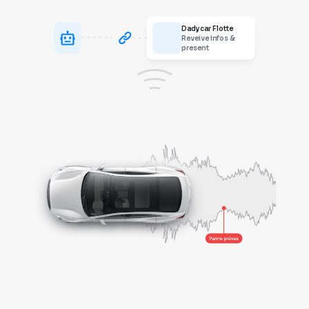
Dadycar Flotte
Reveive infos &
present