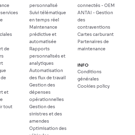
ance
personnalisé
connectés - OEM
 services
Suivi télématique
ANTAI - Gestion
ce
en temps réel
des
Maintenance
contraventions
iales
prédictive et
Cartes carburant
automatisée
Partenaires de
rt de
Rapports
maintenance
rs
personnalisés et
rt
analytiques
INFO
que
Automatisation
Conditions
 de
des flux de travail
générales
r
Gestion des
Cookies policy
t et
dépenses
ue
opérationnelles
r tout
Gestion des
sinistres et des
amendes
Optimisation des