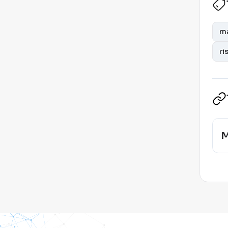
ma
ri
M