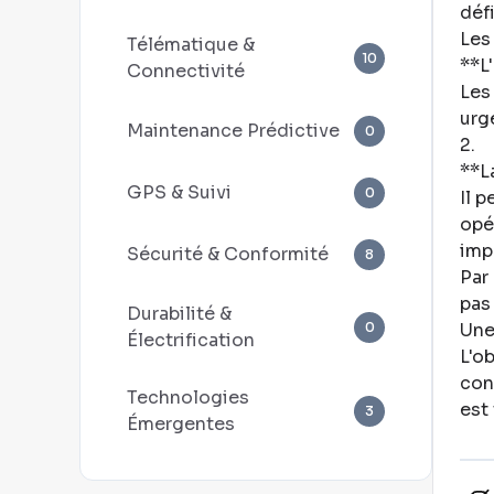
déf
Les 
Télématique &
10
**L
Connectivité
Les
urg
Maintenance Prédictive
0
2
.
**L
GPS & Suivi
0
Il p
opé
imp
Sécurité & Conformité
8
Par
pas
Durabilité &
0
Une
Électrification
L'o
con
Technologies
est
3
Émergentes