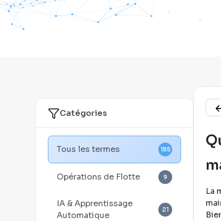
Catégories
Qu
Tous les termes
185
ma
Opérations de Flotte
9
La 
mai
IA & Apprentissage
21
Bie
Automatique