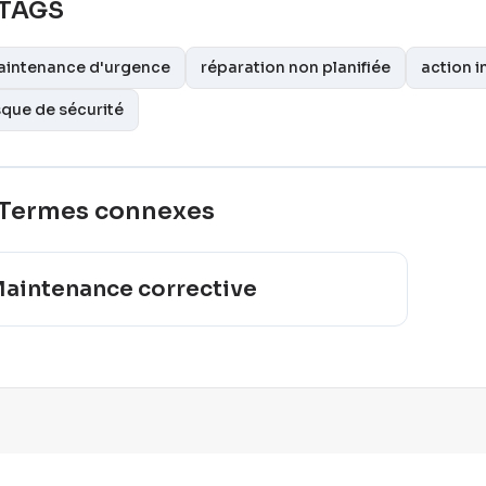
TAGS
intenance d'urgence
réparation non planifiée
action 
sque de sécurité
Termes connexes
aintenance corrective