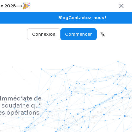
uto 2025
Blog
Contactez-nous !
Connexion
Commencer
t immédiate de
e soudaine qui
es opérations.