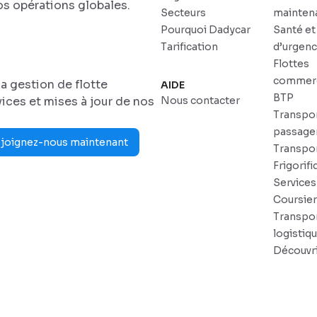
s opérations globales.
Secteurs
mainten
Pourquoi Dadycar
Santé et
Tarification
d’urgen
Flottes
commerc
a gestion de flotte
AIDE
BTP
ices et mises à jour de nos
Nous contacter
Transpo
passage
joignez-nous maintenant
Transpo
Frigorifi
Services
Coursie
Transpor
logistiq
Découvri