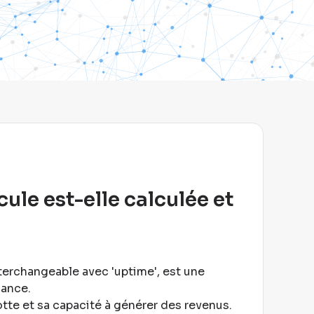
ule est-elle calculée et
nterchangeable avec 'uptime', est une
nance
.
otte et sa capacité à générer des revenus
.