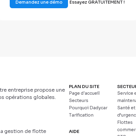
Demandez une démo
Essayez GRATUITEMENT !
PLAN DU SITE
SECTEU
otre entreprise propose une
Page d'accueil
Service 
s opérations globales.
Secteurs
mainten
Pourquoi Dadycar
Santé et
Tarification
d’urgen
Flottes
commerc
a gestion de flotte
AIDE