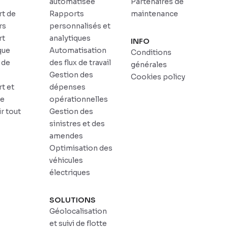
automatisée
Partenaires de
rt de
Rapports
maintenance
rs
personnalisés et
rt
analytiques
INFO
que
Automatisation
Conditions
 de
des flux de travail
générales
r
Gestion des
Cookies policy
t et
dépenses
ue
opérationnelles
r tout
Gestion des
sinistres et des
amendes
Optimisation des
véhicules
électriques
SOLUTIONS
Géolocalisation
et suivi de flotte