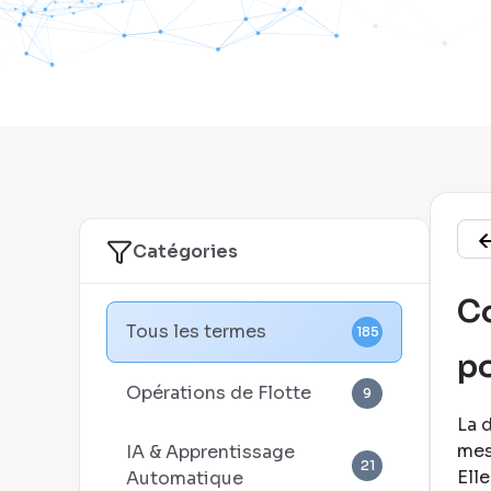
Catégories
Co
Tous les termes
185
po
Opérations de Flotte
9
La 
mes
IA & Apprentissage
21
Ell
Automatique