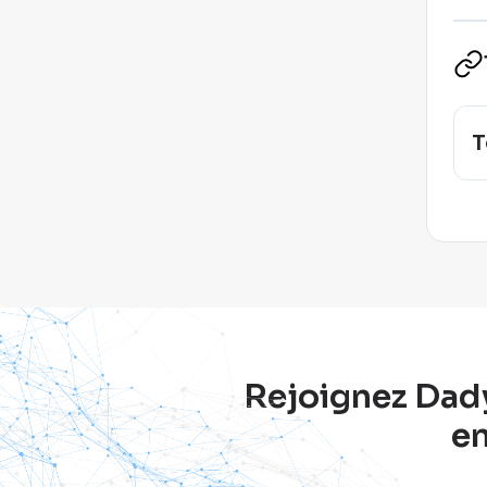
T
Rejoignez Dadyc
en