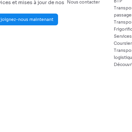
BTP
ices et mises à jour de nos
Nous contacter
Transpo
passage
joignez-nous maintenant
Transpo
Frigorifi
Services
Coursie
Transpor
logistiq
Découvri