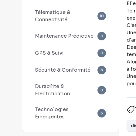
Ell
Tem
Télématique &
10
exe
Connectivité
C'e
Une
Maintenance Prédictive
0
d'ar
Des
GPS & Suivi
0
tem
Alo
à f
Sécurité & Conformité
8
Une
pou
Durabilité &
0
Électrification
Technologies
3
Émergentes
di