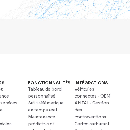
RS
FONCTIONNALITÉS
INTÉGRATIONS
et
Tableau de bord
Véhicules
ance
personnalisé
connectés - OEM
 services
Suivi télématique
ANTAI - Gestion
ce
en temps réel
des
Maintenance
contraventions
iales
prédictive et
Cartes carburant