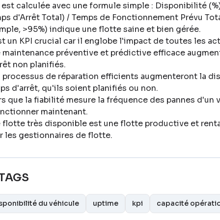
e est calculée avec une formule simple : Disponibilité 
ps d'Arrêt Total) / Temps de Fonctionnement Prévu Total
mple, >95%) indique une flotte saine et bien gérée
.
st un KPI crucial car il englobe l'impact de toutes les a
 maintenance préventive et prédictive efficace augmente
rêt non planifiés
.
 processus de réparation efficients augmenteront la dis
ps d'arrêt, qu'ils soient planifiés ou non
.
rs que la fiabilité mesure la fréquence des pannes d'un vé
onctionner maintenant
.
 flotte très disponible est une flotte productive et renta
r les gestionnaires de flotte
.
TAGS
sponibilité du véhicule
uptime
kpi
capacité opérati