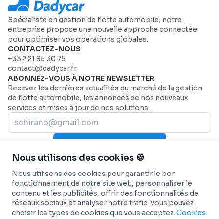
Spécialiste en gestion de flotte automobile, notre
entreprise propose une nouvelle approche connectée
pour optimiser vos opérations globales.
CONTACTEZ-NOUS
+33 2 21 85 30 75
contact@dadycar.fr
ABONNEZ-VOUS À NOTRE NEWSLETTER
Recevez les dernières actualités du marché de la gestion
de flotte automobile, les annonces de nos nouveaux
services et mises à jour de nos solutions.
Rejoignez-nous maintenant
Nous utilisons des cookies 🍪
PLAN DU SITE
Page d'accueil
AIDE
Nous utilisons des cookies pour garantir le bon
Secteurs
Nous contacter
SECTEURS
fonctionnement de notre site web, personnaliser le
contenu et les publicités, offrir des fonctionnalités de
Pourquoi Dadycar
Service et maintenance
FONCTIONNALITÉS
réseaux sociaux et analyser notre trafic. Vous pouvez
Tarification
Santé et services d’urgence
Tableau de bord personnalisé
SOLUTIONS
choisir les types de cookies que vous acceptez.
Cookies
Flottes commerciales
Suivi télématique en temps réel
Géolocalisation et suivi de flotte
INTÉGRATIONS