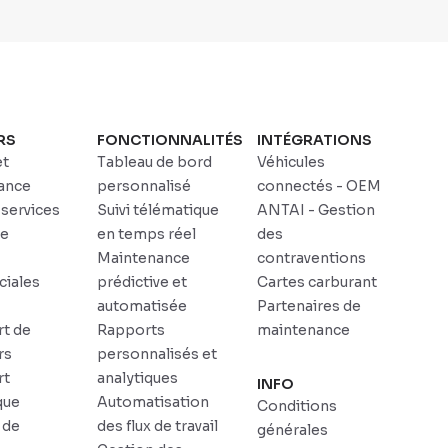
RS
FONCTIONNALITÉS
INTÉGRATIONS
et
Tableau de bord
Véhicules
ance
personnalisé
connectés - OEM
 services
Suivi télématique
ANTAI - Gestion
ce
en temps réel
des
Maintenance
contraventions
iales
prédictive et
Cartes carburant
automatisée
Partenaires de
rt de
Rapports
maintenance
rs
personnalisés et
rt
analytiques
INFO
que
Automatisation
Conditions
 de
des flux de travail
générales