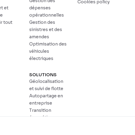
r
Gestion des
Cookies policy
t et
dépenses
ue
opérationnelles
r tout
Gestion des
sinistres et des
amendes
Optimisation des
véhicules
électriques
SOLUTIONS
Géolocalisation
et suivi de flotte
Autopartage en
entreprise
Transition
énergétique
Dadycar Garages