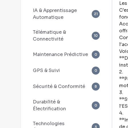
Les
C'e
IA & Apprentissage
21
fon
Automatique
Acc
off
Télématique &
10
Con
Connectivité
l'a
Voi
Maintenance Prédictive
0
**D
ins
GPS & Suivi
0
2
.
**P
mot
Sécurité & Conformité
8
3
.
**S
Durabilité &
0
l'E
Électrification
4
.
**I
Technologies
de 
3