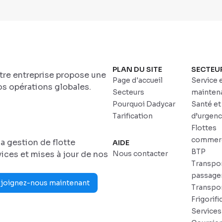
PLAN DU SITE
SECTEU
otre entreprise propose une
Page d'accueil
Service 
s opérations globales.
Secteurs
mainten
Pourquoi Dadycar
Santé et
Tarification
d’urgen
Flottes
commerc
a gestion de flotte
AIDE
BTP
ices et mises à jour de nos
Nous contacter
Transpo
passage
joignez-nous maintenant
Transpo
Frigorifi
Services