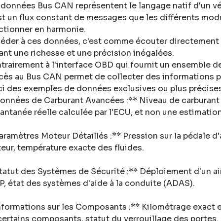
 données Bus CAN représentent le langage natif d'un v
st un flux constant de messages que les différents mod
ctionner en harmonie
.
éder à ces données, c'est comme écouter directement l
rant une richesse et une précision inégalées
.
trairement à l'interface OBD qui fournit un ensemble d
ccès au Bus CAN permet de collecter des informations p
ci des exemples de données exclusives ou plus précises 
onnées de Carburant Avancées :** Niveau de carburant 
tantanée réelle calculée par l'ECU, et non une estimatio
aramètres Moteur Détaillés :** Pression sur la pédale d
eur, température exacte des fluides
.
tatut des Systèmes de Sécurité :** Déploiement d'un ai
SP, état des systèmes d'aide à la conduite (ADAS)
.
nformations sur les Composants :** Kilométrage exact enre
certains composants, statut du verrouillage des portes
.