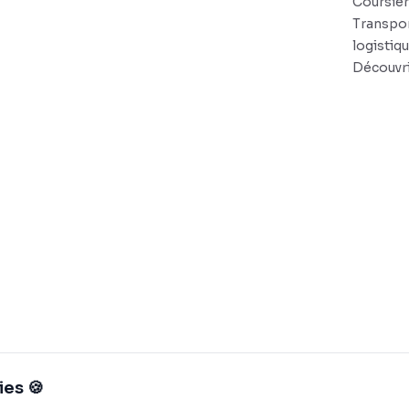
Coursie
Transpor
logistiq
Découvri
ies 🍪