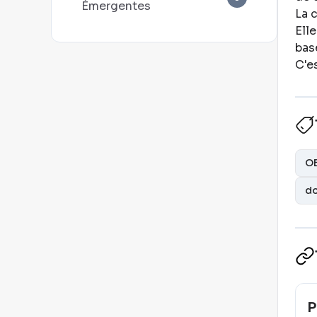
Émergentes
La 
Ell
bas
C'e
OB
do
P