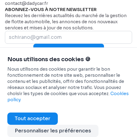
contact@dadycar.fr
ABONNEZ-VOUS À NOTRE NEWSLETTER
Recevez les dernières actualités du marché de la gestion
de flotte automobile, les annonces de nos nouveaux
services et mises à jour de nos solutions.
Rejoignez-nous maintenant
Nous utilisons des cookies 🍪
PLAN DU SITE
Page d'accueil
AIDE
Nous utilisons des cookies pour garantir le bon
Secteurs
Nous contacter
SECTEURS
fonctionnement de notre site web, personnaliser le
contenu et les publicités, offrir des fonctionnalités de
Pourquoi Dadycar
Service et maintenance
FONCTIONNALITÉS
réseaux sociaux et analyser notre trafic. Vous pouvez
Tarification
Santé et services d’urgence
Tableau de bord personnalisé
SOLUTIONS
choisir les types de cookies que vous acceptez.
Cookies
Flottes commerciales
Suivi télématique en temps réel
Géolocalisation et suivi de flotte
INTÉGRATIONS
policy
BTP
Maintenance prédictive et automatisée
Autopartage en entreprise
Véhicules connectés - OEM
INFO
Transport de passagers
Rapports personnalisés et analytiques
Transition énergétique
ANTAI - Gestion des contraventions
Conditions générales
Tout accepter
Transport Frigorifique
Automatisation des flux de travail
Dadycar Garages
Cartes carburant
Cookies policy
Services de Coursier
Gestion des dépenses opérationnelles
Partenaires de maintenance
Copyright © 2025 Dadycar Solutions Tous droits
Personnaliser les préférences
Transport et logistique
Gestion des sinistres et des amendes
réservés