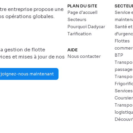
PLAN DU SITE
SECTEU
otre entreprise propose une
Page d'accueil
Service 
s opérations globales.
Secteurs
mainten
Pourquoi Dadycar
Santé et
Tarification
d’urgen
Flottes
commerc
a gestion de flotte
AIDE
BTP
ices et mises à jour de nos
Nous contacter
Transpo
passage
joignez-nous maintenant
Transpo
Frigorifi
Services
Coursie
Transpor
logistiq
Découvri