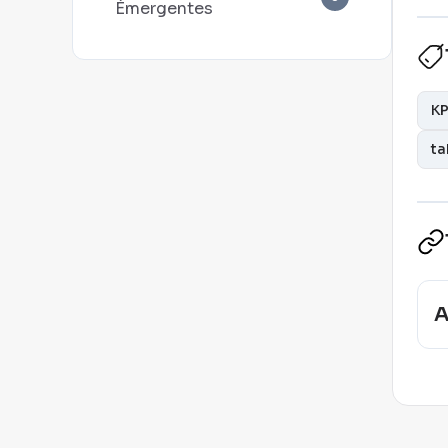
Émergentes
KP
ta
A