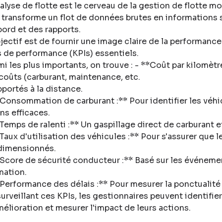
nalyse de flotte est le cerveau de la gestion de flotte m
e transforme un flot de données brutes en informations s
bord et des rapports
.
bjectif est de fournir une image claire de la performanc
s de performance (KPIs) essentiels
.
mi les plus importants, on trouve : - **Coût par kilomètr
 coûts (carburant, maintenance, etc
.
apportés à la distance
.
*Consommation de carburant :** Pour identifier les véhic
ns efficaces
.
*Temps de ralenti :** Un gaspillage direct de carburant 
*Taux d'utilisation des véhicules :** Pour s'assurer que l
dimensionnés
.
*Score de sécurité conducteur :** Basé sur les événemen
mation
.
*Performance des délais :** Pour mesurer la ponctualité
surveillant ces KPIs, les gestionnaires peuvent identifier
mélioration et mesurer l'impact de leurs actions
.