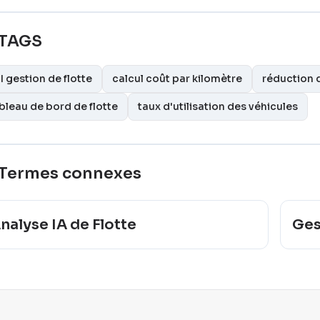
TAGS
I gestion de flotte
calcul coût par kilomètre
réduction 
bleau de bord de flotte
taux d'utilisation des véhicules
Termes connexes
nalyse IA de Flotte
Ges