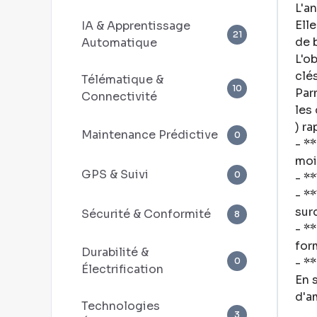
L'a
Ell
IA & Apprentissage
21
de 
Automatique
L'o
clé
Télématique &
10
Par
Connectivité
les
) r
Maintenance Prédictive
0
- *
moi
GPS & Suivi
0
- *
- *
sur
Sécurité & Conformité
8
- *
for
Durabilité &
0
- *
Électrification
En 
d'a
Technologies
3