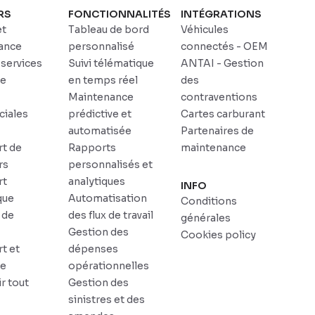
RS
FONCTIONNALITÉS
INTÉGRATIONS
et
Tableau de bord
Véhicules
ance
personnalisé
connectés - OEM
 services
Suivi télématique
ANTAI - Gestion
ce
en temps réel
des
Maintenance
contraventions
iales
prédictive et
Cartes carburant
automatisée
Partenaires de
rt de
Rapports
maintenance
rs
personnalisés et
rt
analytiques
INFO
que
Automatisation
Conditions
 de
des flux de travail
générales
r
Gestion des
Cookies policy
t et
dépenses
ue
opérationnelles
r tout
Gestion des
sinistres et des