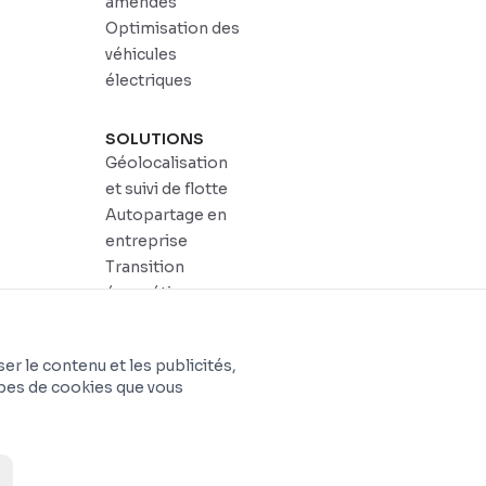
amendes
Optimisation des
véhicules
électriques
SOLUTIONS
Géolocalisation
et suivi de flotte
Autopartage en
entreprise
Transition
énergétique
Dadycar Garages
r le contenu et les publicités,
types de cookies que vous