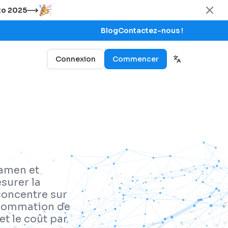
uto 2025
Blog
Contactez-nous !
Connexion
Commencer
xamen et
surer la
concentre sur
nsommation de
et le coût par