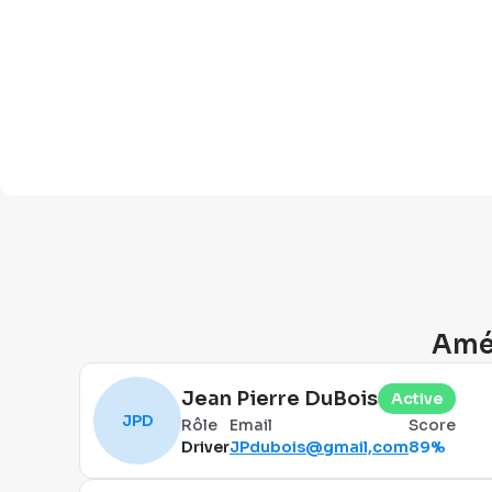
Amél
Jean Pierre DuBois
Active
JPD
Rôle
Email
Score
Driver
JPdubois@gmail,com
89%