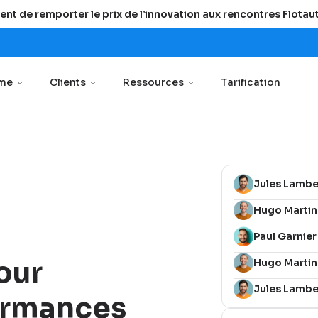
ent de remporter le prix de l’innovation aux rencontres Flota
rme
Clients
Ressources
Tarification
Jules Lambe
Hugo Martin
Paul Garnier
our
Hugo Martin
Jules Lambe
formances