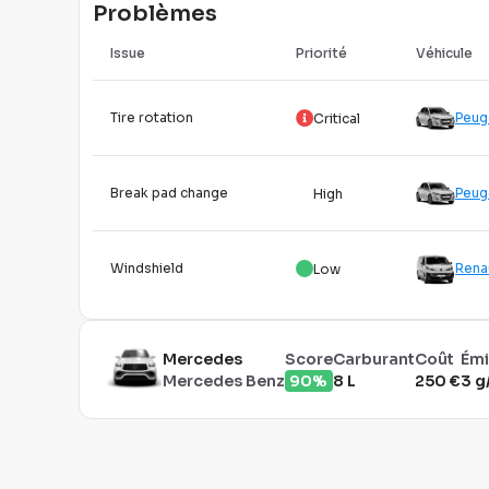
Problèmes
Issue
Priorité
Véhicule
Tire rotation
Peug
Critical
Break pad change
Peug
High
Windshield
Rena
Low
Mercedes
Score
Carburant
Coût
Émi
Mercedes Benz
90%
8 L
250 €
3 g