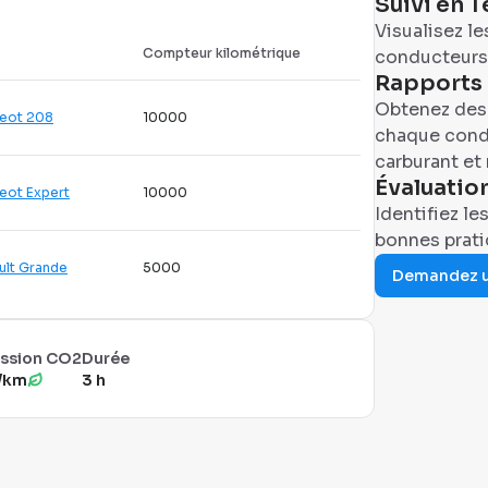
Suivi en 
Visualisez le
Compteur kilométrique
conducteurs 
Rapports 
Obtenez des 
eot 208
10000
chaque cond
carburant et 
Évaluatio
eot Expert
10000
Identifiez le
bonnes prat
ult Grande
5000
Demandez 
ssion CO2
Durée
/km
3 h