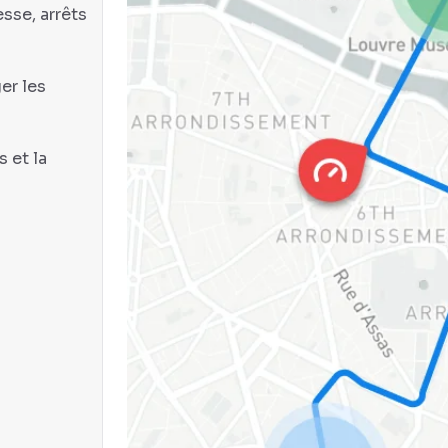
sse, arrêts
er les
 et la