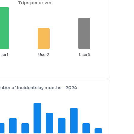
Trips per driver
ser1
User2
User3
ber of Incidents by months - 2024