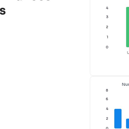
s
4
3
2
1
0
U
Num
8
6
4
2
0