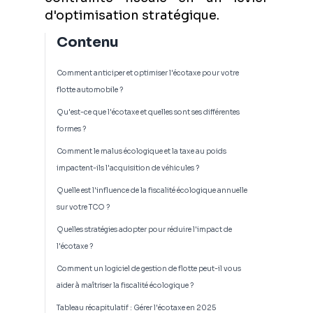
d'optimisation stratégique.
Contenu
Comment anticiper et optimiser l'écotaxe pour votre
flotte automobile ?
Qu'est-ce que l'écotaxe et quelles sont ses différentes
formes ?
Comment le malus écologique et la taxe au poids
impactent-ils l'acquisition de véhicules ?
Quelle est l'influence de la fiscalité écologique annuelle
sur votre TCO ?
Quelles stratégies adopter pour réduire l'impact de
l'écotaxe ?
Comment un logiciel de gestion de flotte peut-il vous
aider à maîtriser la fiscalité écologique ?
Tableau récapitulatif : Gérer l'écotaxe en 2025