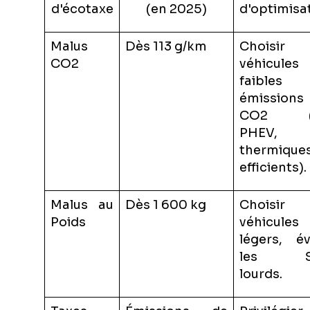
d'écotaxe
(en 2025)
d'optimisa
Malus
Dès 113 g/km
Choisir 
CO2
véhicule
faibles
émissions
CO2 (E
PHEV,
thermique
efficients).
Malus au
Dès 1 600 kg
Choisir 
Poids
véhicules
légers, év
les S
lourds.