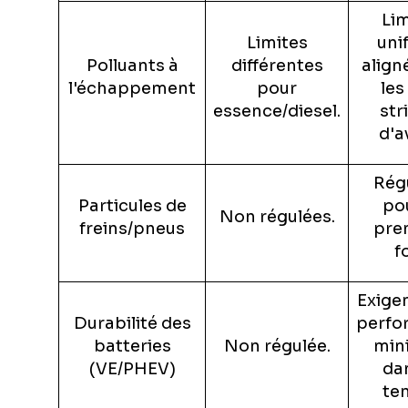
Lim
Limites
unif
Polluants à
différentes
align
l'échappement
pour
les
essence/diesel.
str
d'a
Rég
Particules de
pou
Non régulées.
freins/pneus
pre
f
Exige
Durabilité des
perfo
batteries
Non régulée.
min
(VE/PHEV)
dan
te