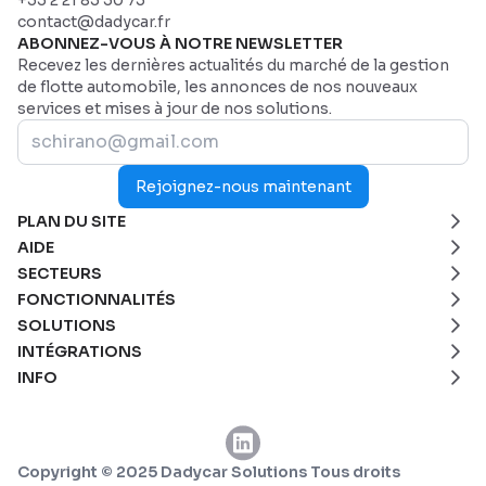
contact@dadycar.fr
ABONNEZ-VOUS À NOTRE NEWSLETTER
Recevez les dernières actualités du marché de la gestion
de flotte automobile, les annonces de nos nouveaux
services et mises à jour de nos solutions.
Rejoignez-nous maintenant
PLAN DU SITE
Page d'accueil
AIDE
Secteurs
Nous contacter
SECTEURS
Pourquoi Dadycar
Service et maintenance
FONCTIONNALITÉS
Tarification
Santé et services d’urgence
Tableau de bord personnalisé
SOLUTIONS
Flottes commerciales
Suivi télématique en temps réel
Géolocalisation et suivi de flotte
INTÉGRATIONS
BTP
Maintenance prédictive et automatisée
Autopartage en entreprise
Véhicules connectés - OEM
INFO
Transport de passagers
Rapports personnalisés et analytiques
Transition énergétique
ANTAI - Gestion des contraventions
Conditions générales
Transport Frigorifique
Automatisation des flux de travail
Dadycar Garages
Cartes carburant
Cookies policy
Services de Coursier
Gestion des dépenses opérationnelles
Partenaires de maintenance
Copyright © 2025 Dadycar Solutions Tous droits
Transport et logistique
Gestion des sinistres et des amendes