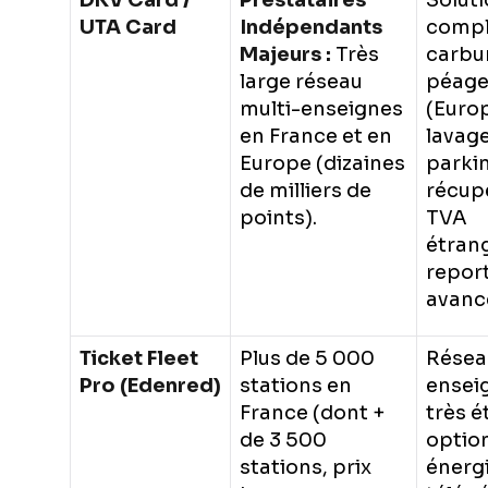
DKV Card /
Prestataires
Solut
UTA Card
Indépendants
compl
Majeurs :
Très
carbu
large réseau
péage
multi-enseignes
(Europ
en France et en
lavage
Europe (dizaines
parkin
de milliers de
récup
points).
TVA
étran
repor
avanc
Ticket Fleet
Plus de 5 000
Résea
Pro (Edenred)
stations en
ensei
France (dont +
très é
de 3 500
option
stations, prix
énergi