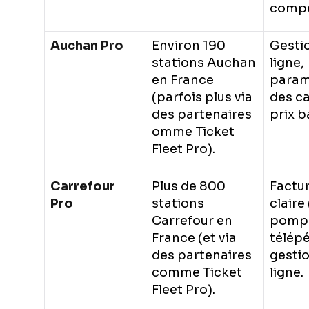
compét
Auchan Pro
Environ 190
Gesti
stations Auchan
ligne,
en France
param
(parfois plus via
des ca
des partenaires
prix b
omme Ticket
Fleet Pro).
Carrefour
Plus de 800
Factu
Pro
stations
claire
Carrefour en
pompe
France (et via
télép
des partenaires
gesti
comme Ticket
ligne.
Fleet Pro).