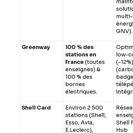
maint
soluti
multi-
énergi
GNV).
Greenway
100 % des
Optim
stations en
low-c
France
(toutes
(-12%)
enseignes) &
(carb
100 % des
badg
bornes
télép
électriques.
intégr
Shell Card
Environ 2 500
Résea
stations (Shell,
ensei
Esso, Avia,
Shell 
E.Leclerc),
Hub