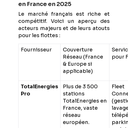
en France en 2025
Le marché français est riche et
compétitif. Voici un aperçu des
acteurs majeurs et de leurs atouts
pour les flottes :
Fournisseur
Couverture
Servic
Réseau (France
pour F
& Europe si
applicable)
TotalEnergies
Plus de 3 500
Fleet
Pro
stations
Conn
TotalEnergies en
(gesti
France, vaste
lavage
réseau
télép
européen.
parki