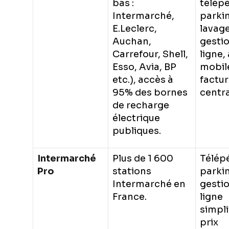
bas :
télép
Intermarché,
parki
E.Leclerc,
lavage
Auchan,
gesti
Carrefour, Shell,
ligne,
Esso, Avia, BP
mobil
etc.), accès à
factur
95% des bornes
centra
de recharge
électrique
publiques.
Intermarché
Plus de 1 600
Télép
Pro
stations
parki
Intermarché en
gesti
France.
ligne
simpli
prix