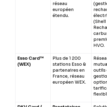
réseau
(gesti
européen
recha
étendu.
électr
(Shell
Recha
carbu
premi
HVO.
Esso Card™
Plus de 1 200
Résea
(WEX)
stations Esso &
mutual
partenaires en
outils
France, réseau
gesti
européen WEX.
optio
tarifi
flexibl