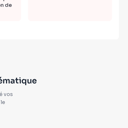
on de
lématique
vé vos
 le