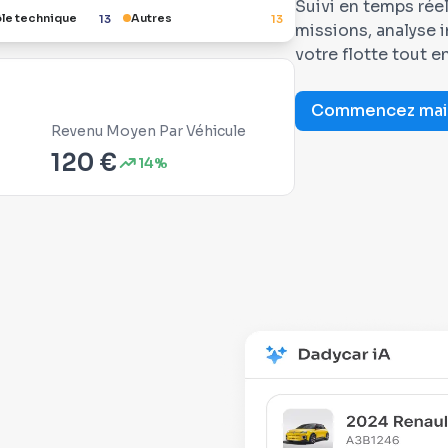
Suivi en temps rée
le technique
Autres
13
13
missions, analyse 
votre flotte tout 
Commencez mai
Revenu Moyen Par Véhicule
120 €
14%