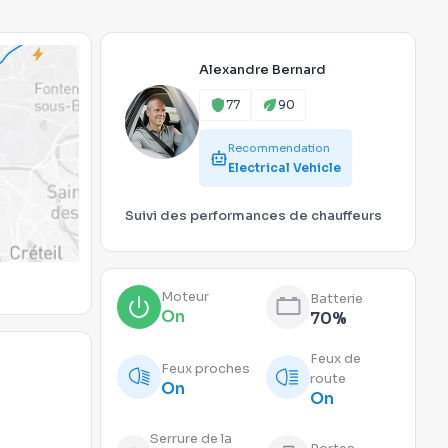
Alexandre Bernard
77
90
Recommendation
Electrical Vehicle
Suivi des performances de chauffeurs
Moteur
Batterie
On
70%
Feux de
Feux proches
route
On
On
Serrure de la