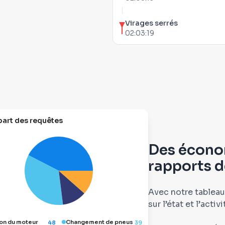
Virages serrés
02:03:19
part des requêtes
Des écono
rapports d
Avec notre tableau
sur l’état et l’acti
on du moteur
Changement de pneus
48
39