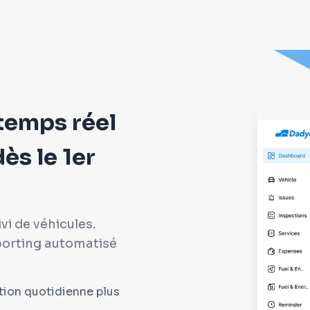
 temps réel
ès le 1er
ivi de véhicules.
porting automatisé
tion quotidienne plus